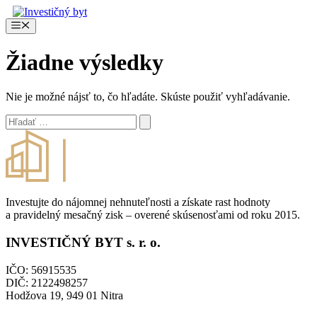
Preskočiť
na
Menu
obsah
Žiadne výsledky
Nie je možné nájsť to, čo hľadáte. Skúste použiť vyhľadávanie.
Hľadať:
Investujte do nájomnej nehnuteľnosti a získate rast hodnoty
a pravidelný mesačný zisk – overené skúsenosťami od roku 2015.
INVESTIČNÝ BYT s. r. o.
IČO: 56915535
DIČ: 2122498257
Hodžova 19, 949 01 Nitra