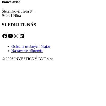
kancelária:
Štefánikova trieda 84,
949 01 Nitra
SLEDUJTE NÁS
Facebook
YouTube
Instagram
LinkedIn
Ochrana osobných údajov
Nastavenie súkromia
© 2026 INVESTIČNÝ BYT s.r.o.