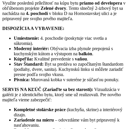
Využite poslednú príležitosť na kúpu bytu
priamo od developera
v
obľúbenom projekte
Zelené dvory
. Tento slnečný 2-izbový byt sa
nachádza na
4. poschodí
v bloku D na Hornostavskej ulici a je
pripravený pre svojho prvého majiteľa.
DISPOZÍCIA A VYBAVENIE:
Umiestnenie:
4. poschodie (poskytuje viac svetla a
súkromia).
Moderný interiér:
Obývacia izba plynule prepojená s
kuchynským kútom a výstupom na
balkón
.
Kúpeľňa:
Kvalitné prevedenie s
vaňou
.
Stav Štandard:
Byt sa predáva so započítaným štandardom
(podlahy, dvere, sanita). Kuchynskú linku si môžete zariadiť
presne podľa svojho vkusu.
Pivnica:
Murovaná kobka v suteréne je súčasťou ponuky.
SERVIS NA KĽÚČ (Zariaďte sa bez starostí):
Vizualizácia v
galérii je z identického bytu, ktorý sme už realizovali. Pre nového
majiteľa vieme zabezpečiť:
Kompletné stolárske práce
(kuchyňa, skrine) a interiérový
dizajn.
Zariadenie na mieru
– odovzdáme vám byt pripravený k
nasťahovaniu.