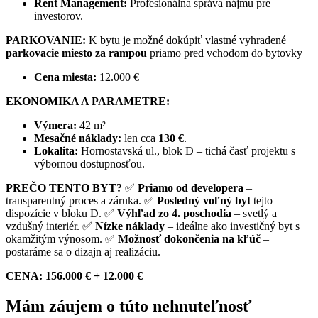
Rent Management:
Profesionálna správa nájmu pre
investorov.
PARKOVANIE:
K bytu je možné dokúpiť vlastné vyhradené
parkovacie miesto za rampou
priamo pred vchodom do bytovky
Cena miesta:
12.000 €
EKONOMIKA A PARAMETRE:
Výmera:
42 m²
Mesačné náklady:
len cca
130 €
.
Lokalita:
Hornostavská ul., blok D – tichá časť projektu s
výbornou dostupnosťou.
PREČO TENTO BYT?
✅
Priamo od developera
–
transparentný proces a záruka. ✅
Posledný voľný byt
tejto
dispozície v bloku D. ✅
Výhľad zo 4. poschodia
– svetlý a
vzdušný interiér. ✅
Nízke náklady
– ideálne ako investičný byt s
okamžitým výnosom. ✅
Možnosť dokončenia na kľúč
–
postaráme sa o dizajn aj realizáciu.
CENA: 156.000 € + 12.000 €
Mám záujem o túto nehnuteľnosť