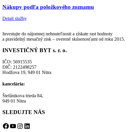
Nákupy podľa položkového zoznamu
Detail služby
Investujte do nájomnej nehnuteľnosti a získate rast hodnoty
a pravidelný mesačný zisk – overené skúsenosťami od roku 2015.
INVESTIČNÝ BYT s. r. o.
IČO: 56915535
DIČ: 2122498257
Hodžova 19, 949 01 Nitra
kancelária:
Štefánikova trieda 84,
949 01 Nitra
SLEDUJTE NÁS
Facebook
YouTube
Instagram
LinkedIn