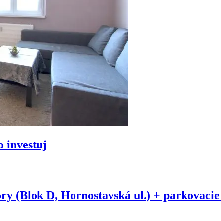
o investuj
ry (Blok D, Hornostavská ul.) + parkovacie