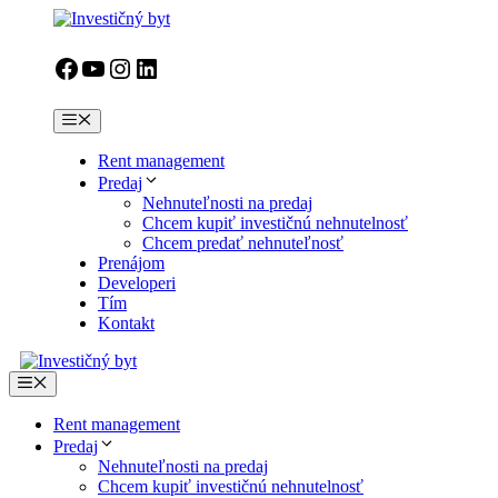
Preskočiť
na
obsah
Facebook
YouTube
Instagram
LinkedIn
Menu
Rent management
Predaj
Nehnuteľnosti na predaj
Chcem kupiť investičnú nehnutelnosť
Chcem predať nehnuteľnosť
Prenájom
Developeri
Tím
Kontakt
Menu
Rent management
Predaj
Nehnuteľnosti na predaj
Chcem kupiť investičnú nehnutelnosť