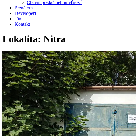
Chcem predať nehnuteľnosť
Prenájom
Developeri
Tím
Kontakt
Lokalita:
Nitra